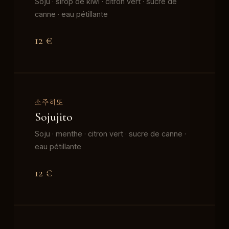
Soju · sirop de kiwi · citron vert · sucre de
canne · eau pétillante
12 €
소주히또
Sojujito
Soju · menthe · citron vert · sucre de canne ·
eau pétillante
12 €