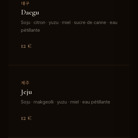
대구
Daegu
Soju · citron · yuzu · miel · sucre de canne · eau
pétillante
12 €
제주
Jeju
Soju · makgeolli · yuzu · miel · eau pétillante
12 €