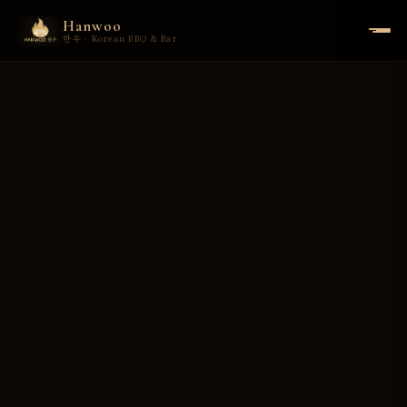
Hanwoo
한우 · Korean BBQ & Bar