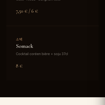
7,50 € / 6 €
소맥
Somaek
Cocktail coréen bière + soju 37cl
8 €