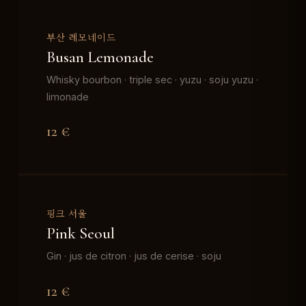
부산 레모네이드
Busan Lemonade
Whisky bourbon · triple sec · yuzu · soju yuzu ·
limonade
12 €
핑크 서울
Pink Seoul
Gin · jus de citron · jus de cerise · soju
12 €