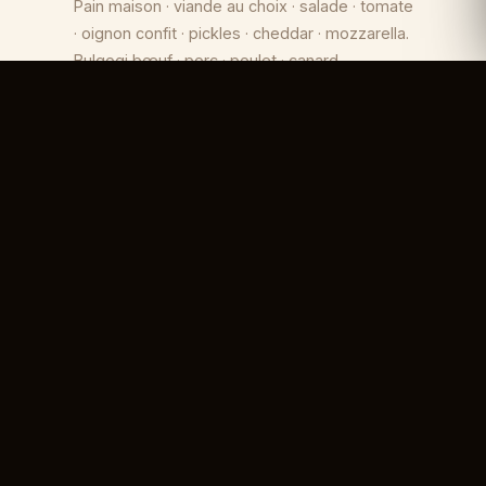
Pain maison · viande au choix · salade · tomate
· oignon confit · pickles · cheddar · mozzarella.
Bulgogi bœuf · porc · poulet · canard —
pimenté ou non
13,50 € seul / 16 € formule
닭강정
Korean Fried Chicken
Morceaux croustillants sans os · sauce
pimenté, ail et fromage, ou moutarde et miel
14 €