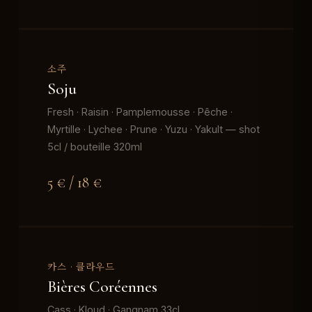
소주
Soju
Fresh · Raisin · Pamplemousse · Pêche ·
Myrtille · Lychee · Prune · Yuzu · Yakult — shot
5cl / bouteille 320ml
5 € / 18 €
카스 · 클라우드
Bières Coréennes
Cass · Kloud · Gangnam 33cl