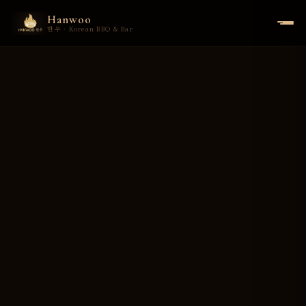
Hanwoo
한우 · Korean BBQ & Bar